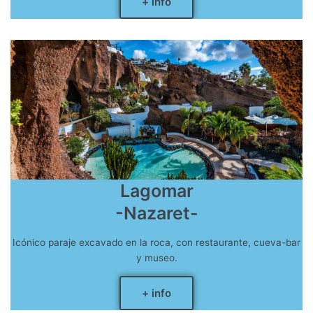
+ info
Lagomar
-Nazaret-
Icónico paraje excavado en la roca, con restaurante, cueva-bar
y museo.
+ info