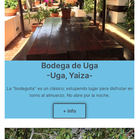
Bodega de Uga
-Uga, Yaiza-
La "bodeguita" es un clásico; estupendo lugar para disfrutar en
torno al almuerzo. No abre por la noche.
+ info