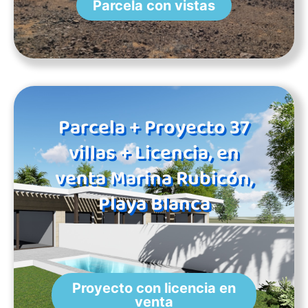
Parcela con vistas
Parcela + Proyecto 37
villas + Licencia, en
venta Marina Rubicón,
Playa Blanca
Proyecto con licencia en
venta